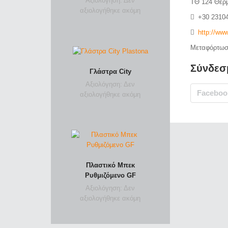
Αξιολόγηση: Δεν
ΤΘ 124
Θέρ
αξιολογήθηκε ακόμη
+30 2310
http://www
Μεταφόρτωσ
Σύνδεσ
Γλάστρα City
Αξιολόγηση: Δεν
Faceboo
αξιολογήθηκε ακόμη
Πλαστικό Μπεκ
Ρυθμιζόμενο GF
Αξιολόγηση: Δεν
αξιολογήθηκε ακόμη