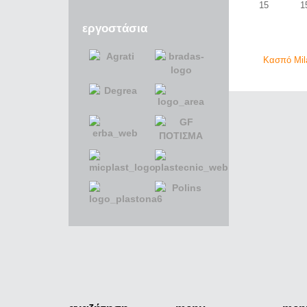
15
1
εργοστάσια
Κασπό Mil