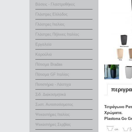
Βάσεις - Γλαστροθήκες
Γλάστρες Ελλάδος
Γλάστρες Ιταλίας
Γλάστρες Πήλινες Ιταλίας
Εργαλεία
Καρούλια
Πότισμα Bradas
Πότισμα GF Ιταλίας
Ποτιστήρια - Λάστιχα
περιγρ
Σιδ. Διακοσμητικά
Συστ. Αυτοποτίσματος
Τετράγωνο
Ρατ
Χρώματα.
Ψεκαστήρες Ιταλίας
Plastona Go G
Ψεκαστήρες Σερβίας