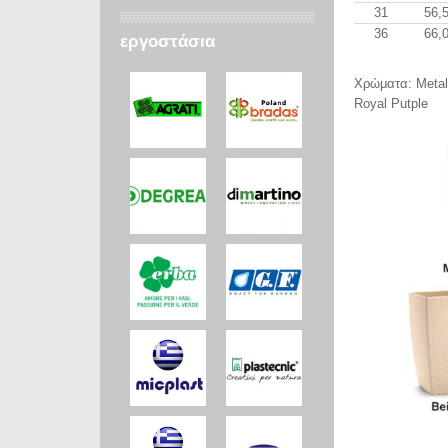
31
56,
36
66,
εργοστάσια
Χρώματα: Metal 
Royal Putple