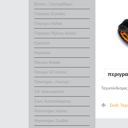
Βάσεις - Γλαστροθήκες
Γλάστρες Ελλάδος
Γλάστρες Ιταλίας
Γλάστρες Πήλινες Ιταλίας
Εργαλεία
Καρούλια
Πότισμα Bradas
Πότισμα GF Ιταλίας
περιγρ
Ποτιστήρια - Λάστιχα
Ταχυσύνδεσμος 1
Σιδ. Διακοσμητικά
Συστ. Αυτοποτίσματος
Συνδ. Ταχ
Ψεκαστήρες Ιταλίας
Ψεκαστήρες Σερβίας