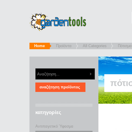
Home
Προϊόντα
All Categories
Πότισμα
πότι
κατηγορίες
Αντιπαγετικό Ύφασμα